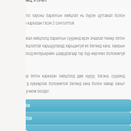
БАРИЛГЫН ХИЙЦ, УГСРАЛТ
Casa Da Vinci хаусны барилгын хийцлэл нь бүрэн цутгамал болон
төмөр бетон карказан гэсэн 2 сонголттой.
Бүрэн цутгамал хийцлэлд барилгын сууринд ирэх ачаалал төмөр бетон
карказан хийцлэлтэй харьцуулахад харьцангуй их бөгөөд хана, хамрын
хэмжээг дотоод интерьерийн шаардлагаар тэр бүр өөрчлөх боломжгүй
байдаг.
Харин төмөр бетон карказан хийцлэлд дам нуруу, багана, сууринд
ачаалаа жигд хувиарлах боломжтой бөгөөд хана болон хамар ханыг
дураараа өөрчилж болдог.
ХАНЫН СИСТЕМ
ШАЛНЫ СИСТЕМ