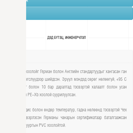
ЦОНХ, ХААЛГА
ТАВИЛГА
ДЭД БҮТЭЦ, ИНЖЕНЕРЧЛЭЛ
САНТЕХНИК
Бүх шугам хоолойг Герман болон Английн стандартуудыг хангасан ган
холбох хэрэгслүүдээр шийдсэн. Эрүүл мэндэд сөрөг нөлөөгүй, +95 C
температурт болон 10 бар даралтад тэсвэртэй халаалт болон усан
хангамжийн PE-Xb хоолой суурилуулсан.
Химийн бодис болон өндөр температур, гадна нөлөөнд тэсвэртэй Чех
улсад үйлдвэрлэсэн Германы чанарын сертификатаар баталгаажсан
ариутгах татуургын PVC хоолойтой.