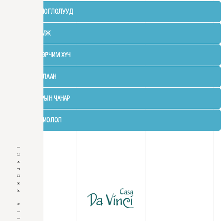
АЦӨ НИЙ ТОНОГЛОЛУУД
УСАН ХАНГАМЖ
ЦАХИЛГААН ЭРЧИМ ХҮЧ
ХАЛААЛТ ДУЛААН
ДОТОР АГААРЫН ЧАНАР
ХОЛБОО ДОХИОЛОЛ
VILLA PROJECT