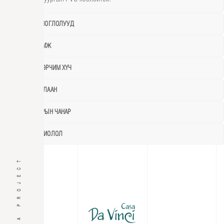
АЦӨ НИЙ ТОНОГЛОЛУУД
УСАН ХАНГАМЖ
ЦАХИЛГААН ЭРЧИМ ХҮЧ
ХАЛААЛТ ДУЛААН
ДОТОР АГААРЫН ЧАНАР
ХОЛБОО ДОХИОЛОЛ
VILLA PROJECT