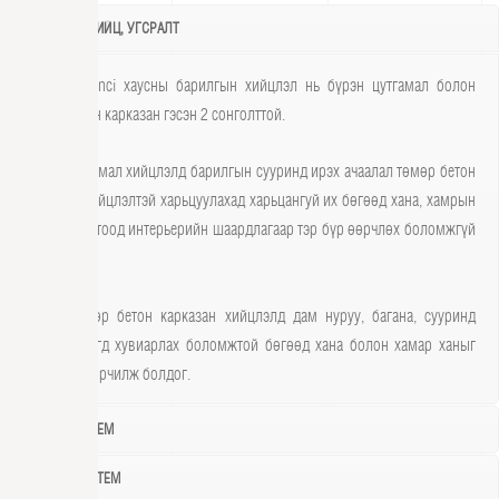
БАРИЛГЫН ХИЙЦ, УГСРАЛТ
Casa Da Vinci хаусны барилгын хийцлэл нь бүрэн цутгамал болон
төмөр бетон карказан гэсэн 2 сонголттой.
Бүрэн цутгамал хийцлэлд барилгын сууринд ирэх ачаалал төмөр бетон
карказан хийцлэлтэй харьцуулахад харьцангуй их бөгөөд хана, хамрын
хэмжээг дотоод интерьерийн шаардлагаар тэр бүр өөрчлөх боломжгүй
байдаг.
Харин төмөр бетон карказан хийцлэлд дам нуруу, багана, сууринд
ачаалаа жигд хувиарлах боломжтой бөгөөд хана болон хамар ханыг
дураараа өөрчилж болдог.
ХАНЫН СИСТЕМ
ШАЛНЫ СИСТЕМ