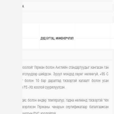
ЦОНХ, ХААЛГА
ТАВИЛГА
ДЭД БҮТЭЦ, ИНЖЕНЕРЧЛЭЛ
САНТЕХНИК
Бүх шугам хоолойг Герман болон Английн стандартуудыг хангасан ган
холбох хэрэгслүүдээр шийдсэн. Эрүүл мэндэд сөрөг нөлөөгүй, +95 C
температурт болон 10 бар даралтад тэсвэртэй халаалт болон усан
хангамжийн PE-Xb хоолой суурилуулсан.
Химийн бодис болон өндөр температур, гадна нөлөөнд тэсвэртэй Чех
улсад үйлдвэрлэсэн Германы чанарын сертификатаар баталгаажсан
ариутгах татуургын PVC хоолойтой.