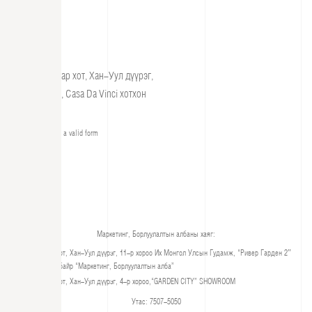
Улаанбаатар хот, Хан-Уул дүүрэг,
4-р хороо, Casa Da Vinci хотхон
Please select a valid form
Маркетинг, Борлуулалтын албаны хаяг:
Улаанбаатар хот, Хан-Уул дүүрэг, 11-р хороо Их Монгол Улсын Гудамж, “Ривер Гарден 2″
хотхон, 406-р байр “Маркетинг, Борлуулалтын алба”
Улаанбаатар хот, Хан-Уул дүүрэг, 4-р хороо,“GARDEN CITY” SHOWROOM
Утас: 7507-5050