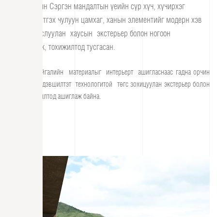
Итали улсын Сэргэн мандалтын үеийн сүр хүч, хүчирхэг
байдлыг илтгэх чулуун цамхаг, ханын элементийг модерн хэв
маягтай хослуулан хаусын экстерьер болон ногоон
байгууламж, тохижилтод тусгасан.
Түүнчлэн байгалийн материалыг интерьерт ашигласнаас гадна орчин
үеийн шинэ дэвшилтэт технологитой төгс зохицуулан экстерьер болон
гадна тохижилтод ашиглаж байна.